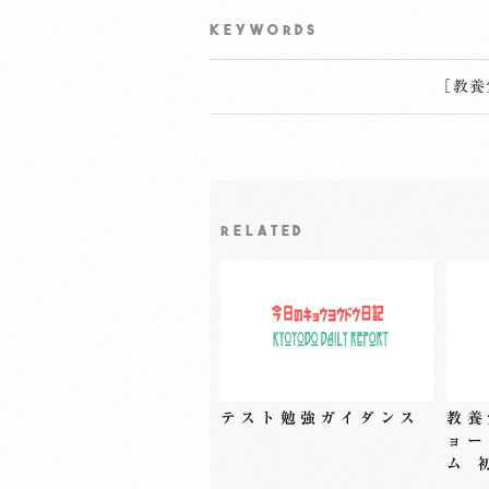
KEYWORDS
［
教養
RELATED
テスト勉強ガイダンス
教養
ョー
ム 