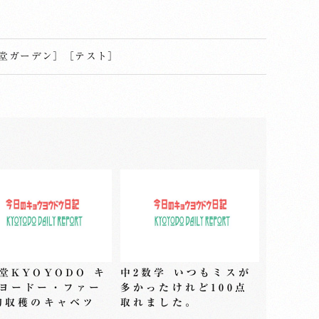
堂ガーデン
］
［
テスト
］
堂KYOYODO キ
中2数学 いつもミスが
ヨードー・ファー
多かったけれど100点
初収穫のキャベツ
取れました。