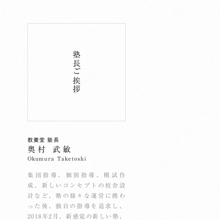
塾長ご挨拶
教養堂 塾長
奥村 武敏
Okumura Taketoshi
集団指導、個別指導、模試作
成、新しいコンセプトの校舎設
計など、塾の様々な運営に携わ
った後、独自の指導を追求し、
2018年2月、新感覚の新しい塾、