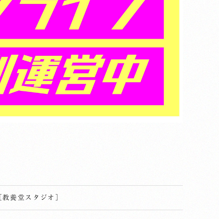
［
教養堂スタジオ
］