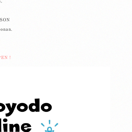
n,
SSON
Konan.
PEN！