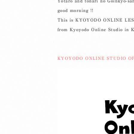
Yotaro and tonari no Goinkyo-sa
good morning !!
This is KYOYODO ONLINE LE
from Kyoyodo Online Studio in 
KYOYODO ONLINE STUDIO O