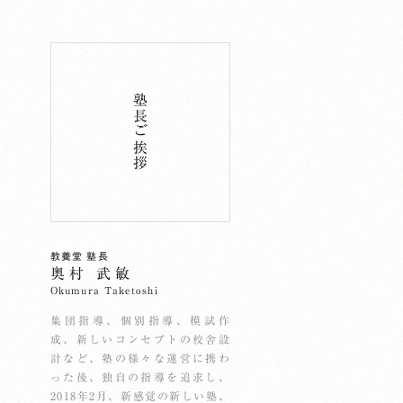
塾長ご挨拶
教養堂 塾長
奥村 武敏
Okumura Taketoshi
集団指導、個別指導、模試作
成、新しいコンセプトの校舎設
計など、塾の様々な運営に携わ
った後、独自の指導を追求し、
2018年2月、新感覚の新しい塾、