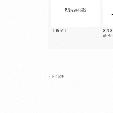
『孫子』
SN
清少
« 次の記事