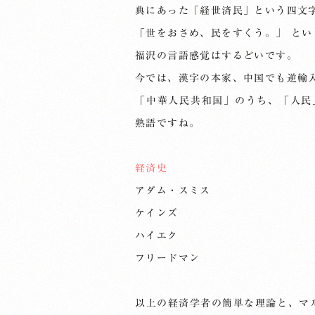
典にあった「経世済民」という四文
「世をおさめ、民をすくう。」 と
福沢の言語感覚はするどいです。
今では、漢字の本家、中国でも逆輸
「中華人民共和国」のうち、「人民
熟語ですね。
経済史
アダム・スミス
ケインズ
ハイエク
フリードマン
以上の経済学者の簡単な理論と、マ