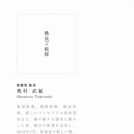
塾長ご挨拶
教養堂 塾長
奥村 武敏
Okumura Taketoshi
集団指導、個別指導、模試作
成、新しいコンセプトの校舎設
計など、塾の様々な運営に携わ
った後、独自の指導を追求し、
2018年2月、新感覚の新しい塾、