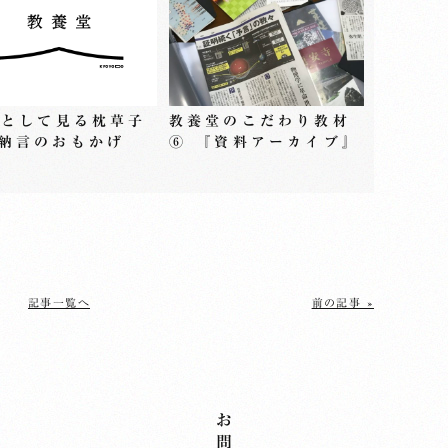
Sとして見る枕草子
教養堂のこだわり教材
納言のおもかげ
⑥ 『資料アーカイブ』
記事一覧へ
前の記事 »