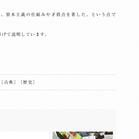
も、資本主義の仕組みや矛盾点を著した、という点で
挙げて説明しています。
［
古典
］
［
歴史
］