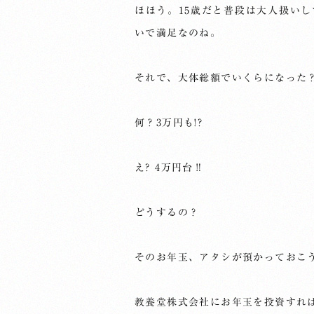
ほほう。15歳だと普段は大人扱い
いで満足なのね。
それで、大体総額でいくらになった
何？3万円も!?
え? 4万円台‼
どうするの？
そのお年玉、アタシが預かっておこ
教養堂株式会社にお年玉を投資すれ