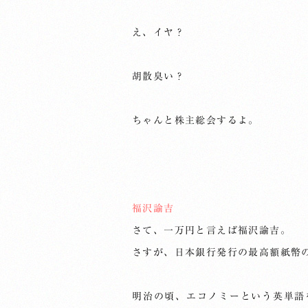
え、イヤ？
胡散臭い？
ちゃんと株主総会するよ。
福沢諭吉
さて、一万円と言えば福沢諭吉。
さすが、日本銀行発行の最高額紙幣
明治の頃、エコノミーという英単語