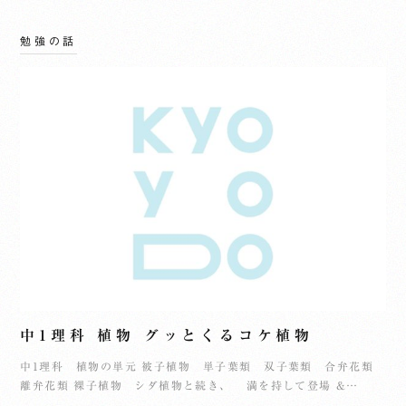
勉強の話
中1理科 植物 グッとくるコケ植物
中1理科 植物の単元 被子植物 単子葉類 双子葉類 合弁花類
離弁花類 裸子植物 シダ植物と続き、 満を持して登場 &…