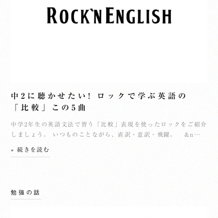
中2に聴かせたい! ロックで学ぶ英語の
「比較」この5曲
中学2年生の英語文法で習う「比較」表現を使ったロックをご紹介
しましょう。 いつものことながら、直訳・意訳・飛躍。 &n…
» 続きを読む
勉強の話