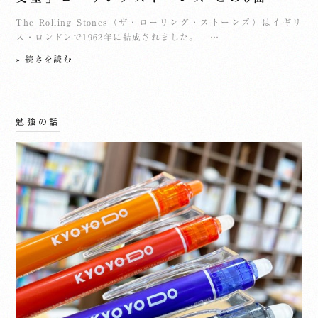
The Rolling Stones（ザ・ローリング・ストーンズ）はイギリ
ス・ロンドンで1962年に結成されました。 …
» 続きを読む
勉強の話