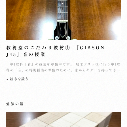
教養堂のこだわり教材⑦ 『GIBSON
J45』音の授業
中1理科「音」の授業を準備中です。 期末テスト後に行う中1理
科の「音」の特別授業の準備のために、家からギターを持ってき…
» 続きを読む
勉強の話