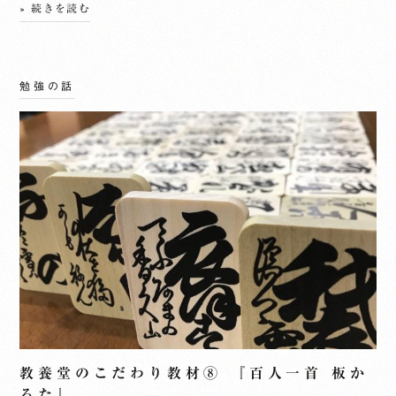
» 続きを読む
勉強の話
教養堂のこだわり教材⑧ 『百人一首 板か
るた』