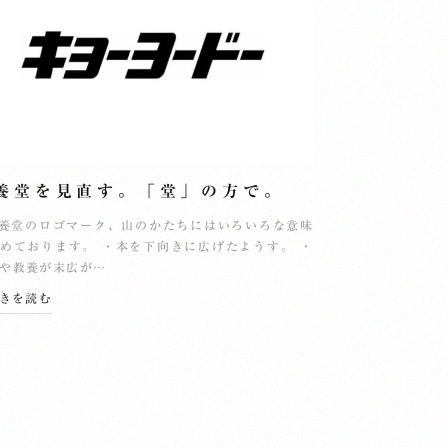
養堂を見直す。「堂」の方で。
養堂のロゴマーク、山のかたちにはいろいろな意味
めております。 ・本を下向きに広げたようす。 ・
や教養が末広が…
続きを読む