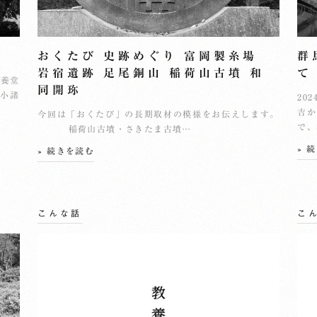
おくたび 史跡めぐり 富岡製糸場
群
岩宿遺跡 足尾銅山 稲荷山古墳 和
て
教養堂
同開珎
 小諸
20
吉か
今回は「おくたび」の長期取材の模様をお伝えします。
で、
稲荷山古墳・さきたま古墳…
» 
» 続きを読む
こんな話
こ