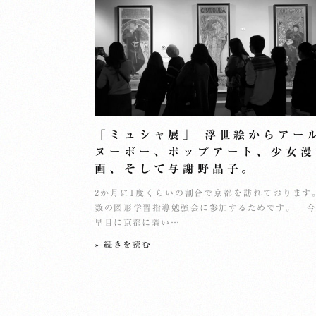
「ミュシャ展」 浮世絵からアー
ヌーボー、ポップアート、少女漫
画、そして与謝野晶子。
2か月に1度くらいの割合で京都を訪れております
数の図形学習指導勉強会に参加するためです。 
早目に京都に着い…
» 続きを読む