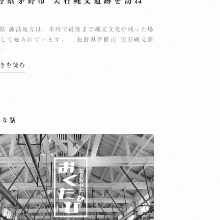
野県茅野市 尖石縄文遺跡を訪ね
県 諏訪地方は、本州で最後まで縄文文化が残った場
して知られています。 長野県茅野市 尖石縄文遺
…
続きを読む
んな話