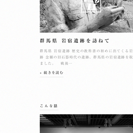
群馬県 岩宿遺跡を訪ねて
群馬県 岩宿遺跡 歴史の教科書の初めに出てくる
跡 念願の旧石器時代の遺跡、群馬県の岩宿遺跡を
ました。 戦後…
» 続きを読む
こんな話