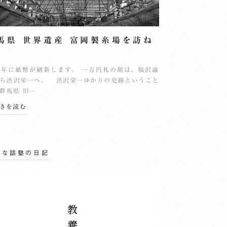
馬県 世界遺産 富岡製糸場を訪ね
24年に紙幣が刷新します。 一万円札の顔は、福沢諭
ら渋沢栄一へ。 渋沢栄一ゆかりの史跡ということ
群馬県 旧…
続きを読む
んな話塾の日記