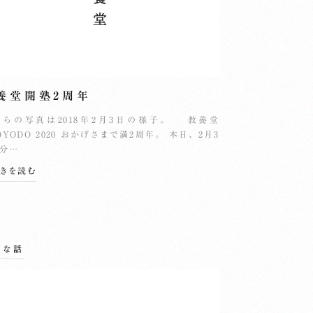
養堂開塾2周年
ちらの写真は2018年2月3日の様子。 教養堂
OYODO 2020 おかげさまで満2周年。 本日、2月3
分…
続きを読む
んな話