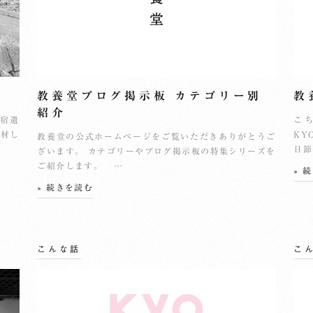
教養堂ブログ掲示板 カテゴリー別
教
紹介
岩宿遺
こ
取材し
KY
教養堂の公式ホームページをご覧いただきありがとうご
日節
ざいます。 カテゴリーやブログ掲示板の特集シリーズを
ご紹介します。 …
» 
» 続きを読む
こんな話
こ