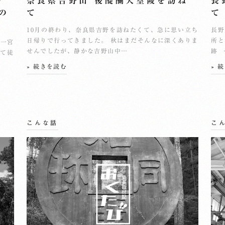
を
奈良県吉野山 後醍醐天皇陵を訪ね
長
毛の
て
て
10月の終わり、奈良県吉野を訪ねたくて、急に思い立ち
長野
日帰りで行ってきました。 秋はまだそんなに深くありま
所と
旧一宮
せんでしたが、静かな吉野山中…
跡 
いて徒
» 続きを読む
» 
こんな話
こ