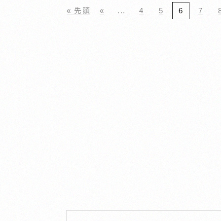
« 先頭
«
...
4
5
6
7