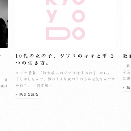
ル
10代の女の子、ジブリのキキと雫 2
教
つの生き方。
教
を込
ラジオ番組 「鈴木敏夫のジブリ汗まみれ」 から。
知識
「しかしなんで、男の子より女の子の方が元気なんです
。 算
かね？」 －鈴木敏…
今回は
» 
» 続きを読む