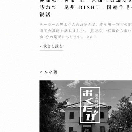
愛知県一宮市 旧一宮商工会議所
訪ねて 尾州-BISHU- 国産羊
復活
テーラーの黒木さんのお招きで、愛知県一宮市の
商工会議所を訪れました。 JR尾張一宮駅から歩
歩2分の場所にあります。 &n…
» 続きを読む
こんな話