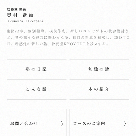
教養堂 塾長
奥村 武敏
Okumura Taketoshi
集団指導、個別指導、模試作成、新しいコンセプトの校舎設計な
ど、塾の様々な運営に携わった後、独自の指導を追求し、2018年2
月、新感覚の新しい塾、教養堂KYOYODOを設立する。
塾の日記
勉強の話
こんな話
本の紹介
お問い合わせ
コースのご案内