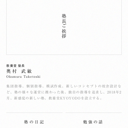
塾長ご挨拶
教養堂 塾長
奥村 武敏
Okumura Taketoshi
集団指導、個別指導、模試作成、新しいコンセプトの校舎設計な
ど、塾の様々な運営に携わった後、独自の指導を追求し、2018年2
月、新感覚の新しい塾、教養堂KYOYODOを設立する。
塾の日記
勉強の話