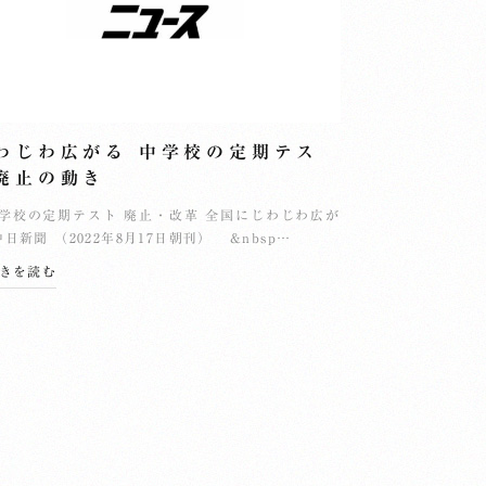
わじわ広がる 中学校の定期テス
廃止の動き
校の定期テスト 廃止・改革 全国にじわじわ広が
中日新聞 （2022年8月17日朝刊） &nbsp…
続きを読む