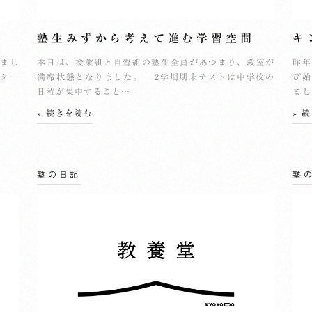
塾生みずから考えて進む学習空間
キ
まし
本日は、授業組と自習組の塾生全員があつまり、教室が
昨年
ギター
満席状態となりました。 2学期期末テストは中学校の
び始
日程が集中すること…
まし
» 続きを読む
» 
塾の日記
塾