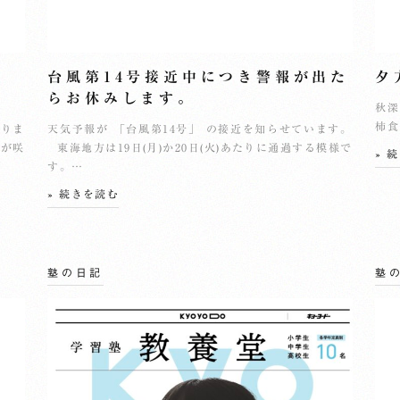
台風第14号接近中につき警報が出た
夕
らお休みします。
秋深
柿食
なりま
天気予報が 「台風第14号」 の接近を知らせています。
りが咲
東海地方は19日(月)か20日(火)あたりに通過する模様で
» 
す。…
» 続きを読む
塾の日記
塾