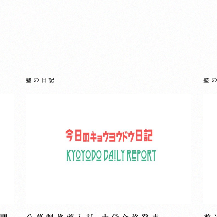
塾の日記
塾