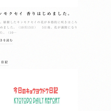
ンモクセイ 香りはじめました。
、植樹したキンモクセイの花が本格的に咲きほころ
めました。（10月15日） 5日後、花が満開になり
た。（10…
続きを読む
の日記