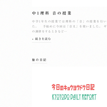
中1理科 音の授業
中学1年生の授業では理科の「音」の授業を行い
た。 手始めに今回は「音叉」を使いました。 
の調律をするときなど…
» 続きを読む
塾の日記