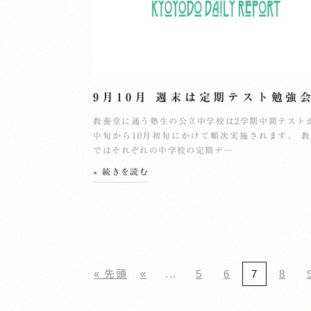
9月10月 週末は定期テスト勉強
教養堂に通う塾生の公立中学校は2学期中間テスト
中旬から10月初旬にかけて順次実施されます。 
ではそれぞれの中学校の定期テ…
» 続きを読む
« 先頭
«
...
5
6
7
8