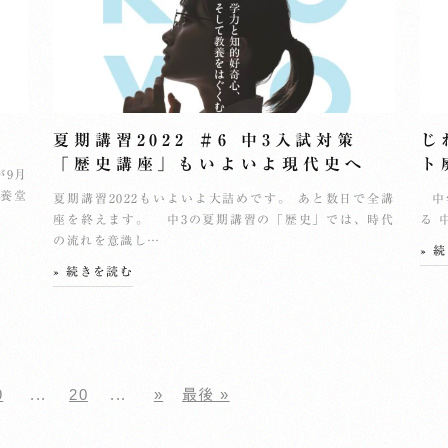
会
夏期講習2022 ＃6 中3入試対策
じ
「歴史講座」もいよいよ現代史へ
ト
が9月
教養堂
夏期講習2022もいよいよ大詰めです。 あと数日で全講
中学
座を終えます。 中3の夏期講習の「歴史」では、時代
る 
の流れを意識し…
» 
» 続きを読む
9
...
20
...
»
最後 »