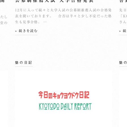
レ開
公募制推薦入試 大学合格発表
普
12月に入って続々と大学入試の公募制推薦入試の合格発
先日
表を聞いております。 合否は半々と少し不安だった塾
「K
いたし
生も見事合格。 …
さん
養堂の
» 続きを読む
» 
塾の日記
塾