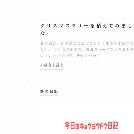
クリスマスツリーを植えてみまし
た。
夏が過ぎ、秋が来たと思ったらもう肌寒い季節に
した。 ついこの前まで、教養堂ガーデンにひまわ
いていたのですが、それもやがて…
» 続きを読む
塾の日記