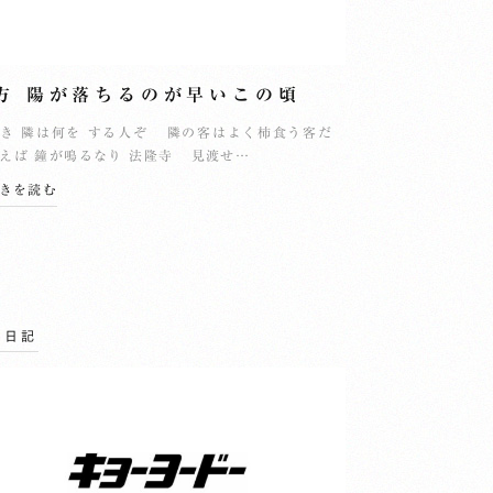
方 陽が落ちるのが早いこの頃
き 隣は何を する人ぞ 隣の客はよく柿食う客だ
えば 鐘が鳴るなり 法隆寺 見渡せ…
続きを読む
の日記