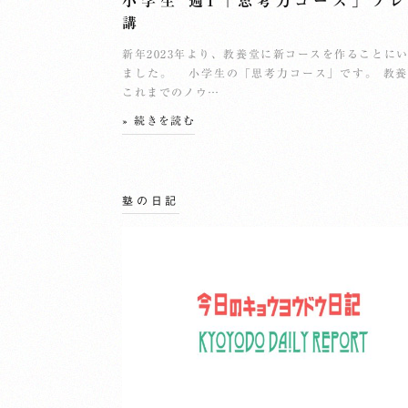
小学生 週1「思考力コース」プ
講
新年2023年より、教養堂に新コースを作ることに
ました。 小学生の「思考力コース」です。 教
これまでのノウ…
» 続きを読む
塾の日記