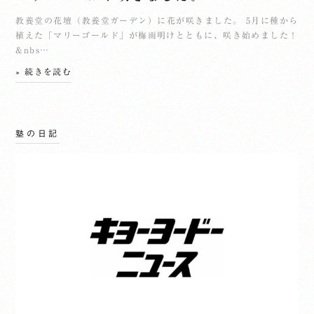
教養堂の花壇（教養堂ガーデン）に花が咲きました。 5月に種から
植えた「マリーゴールド」が梅雨明けとともに、咲き始めました！
&nbs…
» 続きを読む
塾の日記