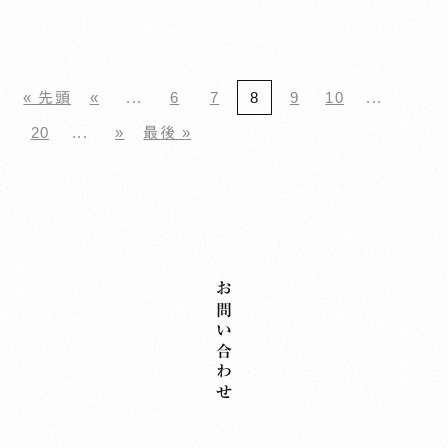
« 先頭
«
...
6
7
8
9
10
...
20
...
»
最後 »
お問い合わせ