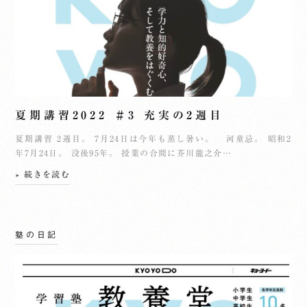
夏期講習2022 ＃3 充実の2週目
夏期講習 2週目。 7月24日は今年も蒸し暑い。 河童忌。 昭和2
年7月24日。 没後95年。 授業の合間に芥川龍之介…
» 続きを読む
塾の日記