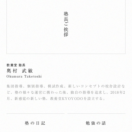
塾長ご挨拶
教養堂 塾長
奥村 武敏
Okumura Taketoshi
集団指導、個別指導、模試作成、新しいコンセプトの校舎設計な
ど、塾の様々な運営に携わった後、独自の指導を追求し、2018年2
月、新感覚の新しい塾、教養堂KYOYODOを設立する。
塾の日記
勉強の話