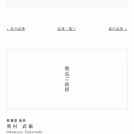
« 次の記事
記事一覧へ
前の記事 »
塾長ご挨拶
教養堂 塾長
奥村 武敏
Okumura Taketoshi