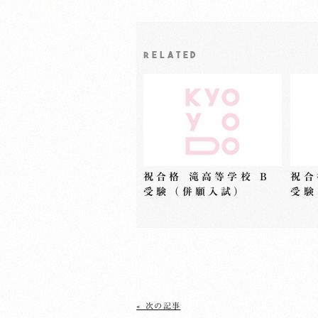
RELATED
祝合格 滝高等学校 B
祝合
受験（併願入試）
受験
« 次の記事