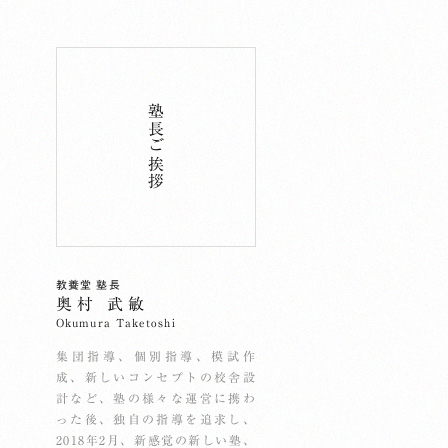
塾長ご挨拶
教養堂 塾長
奥村 武敏
Okumura Taketoshi
集団指導、個別指導、模試作
成、新しいコンセプトの校舎設
計など、塾の様々な運営に携わ
った後、独自の指導を追求し、
2018年2月、新感覚の新しい塾、