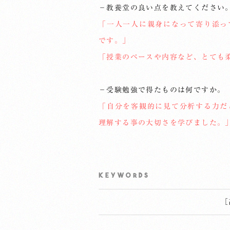
－教養堂の良い点を教えてください
「一人一人に親身になって寄り添っ
です。」
「授業のペースや内容など、とても
－受験勉強で得たものは何ですか。
「自分を客観的に見て分析する力だ
理解する事の大切さを学びました。
KEYWORDS
［