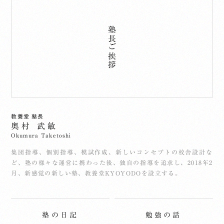
塾長ご挨拶
教養堂 塾長
奥村 武敏
Okumura Taketoshi
集団指導、個別指導、模試作成、新しいコンセプトの校舎設計な
ど、塾の様々な運営に携わった後、独自の指導を追求し、2018年2
月、新感覚の新しい塾、教養堂KYOYODOを設立する。
塾の日記
勉強の話