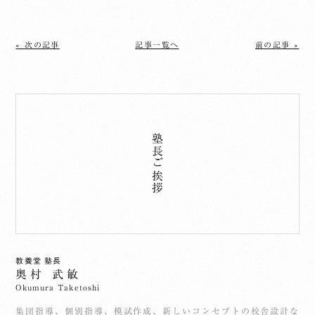
« 次の記事
記事一覧へ
前の記事 »
塾長ご挨拶
教養堂 塾長
奥村 武敏
Okumura Taketoshi
集団指導、個別指導、模試作成、新しいコンセプトの校舎設計な