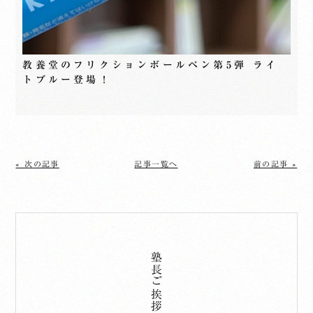
教養堂のフリクションボールペン第5弾 ライ
トブルー登場！
« 次の記事
記事一覧へ
前の記事 »
塾長ご挨拶