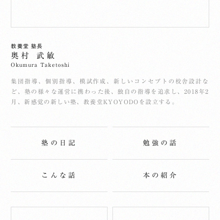
教養堂 塾長
奥村 武敏
Okumura Taketoshi
集団指導、個別指導、模試作成、新しいコンセプトの校舎設計な
ど、塾の様々な運営に携わった後、独自の指導を追求し、2018年2
月、新感覚の新しい塾、教養堂KYOYODOを設立する。
塾の日記
勉強の話
こんな話
本の紹介