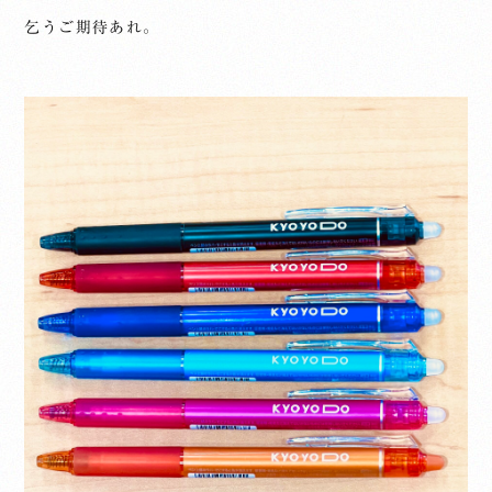
乞うご期待あれ。