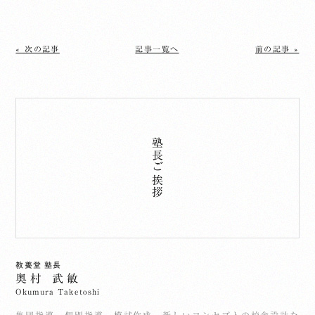
« 次の記事
記事一覧へ
前の記事 »
塾長ご挨拶
教養堂 塾長
奥村 武敏
Okumura Taketoshi