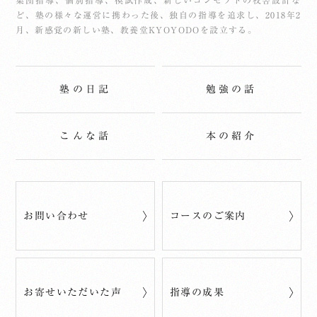
集団指導、個別指導、模試作成、新しいコンセプトの校舎設計な
ど、塾の様々な運営に携わった後、独自の指導を追求し、2018年2
月、新感覚の新しい塾、教養堂KYOYODOを設立する。
塾の日記
勉強の話
こんな話
本の紹介
お問い合わせ
コースのご案内
お寄せいただいた声
指導の成果