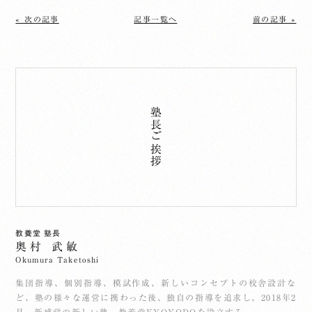
« 次の記事
記事一覧へ
前の記事 »
塾長ご挨拶
教養堂 塾長
奥村 武敏
Okumura Taketoshi
集団指導、個別指導、模試作成、新しいコンセプトの校舎設計な
ど、塾の様々な運営に携わった後、独自の指導を追求し、2018年2
月、新感覚の新しい塾、教養堂KYOYODOを設立する。