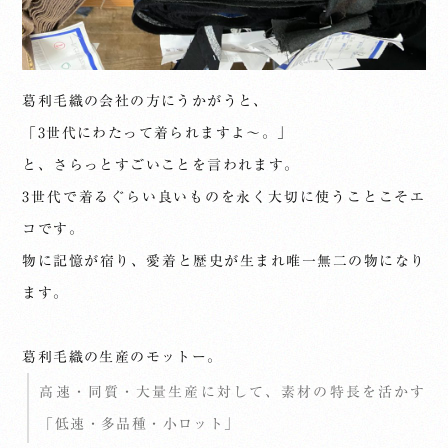
葛利毛織の会社の方にうかがうと、
「3世代にわたって着られますよ～。」
と、さらっとすごいことを言われます。
3世代で着るぐらい良いものを永く大切に使うことこそエ
コです。
物に記憶が宿り、愛着と歴史が生まれ唯一無二の物になり
ます。
葛利毛織の生産のモットー。
高速・同質・大量生産に対して、素材の特長を活かす
「低速・多品種・小ロット」