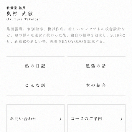
教養堂 塾長
奥村 武敏
Okumura Taketoshi
集団指導、個別指導、模試作成、新しいコンセプトの校舎設計な
ど、塾の様々な運営に携わった後、独自の指導を追求し、2018年2
月、新感覚の新しい塾、教養堂KYOYODOを設立する。
塾の日記
勉強の話
こんな話
本の紹介
お問い合わせ
コースのご案内