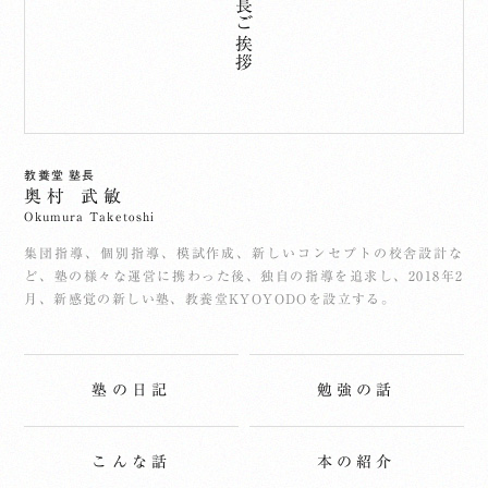
塾長ご挨拶
教養堂 塾長
奥村 武敏
Okumura Taketoshi
集団指導、個別指導、模試作成、新しいコンセプトの校舎設計な
ど、塾の様々な運営に携わった後、独自の指導を追求し、2018年2
月、新感覚の新しい塾、教養堂KYOYODOを設立する。
塾の日記
勉強の話
こんな話
本の紹介