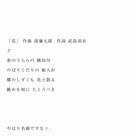
「花」 作曲 滝廉太郎 作詞 武島羽衣
♪
春のうららの 隅田川
のぼりくだりの 船人が
櫂のしずくも 花と散る
眺めを何に たとうべき
やはり名曲ですなァ。