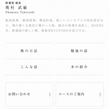
教養堂 塾長
奥村 武敏
Okumura Taketoshi
集団指導、個別指導、模試作成、新しいコンセプトの校舎設計な
ど、塾の様々な運営に携わった後、独自の指導を追求し、2018年2
月、新感覚の新しい塾、教養堂KYOYODOを設立する。
塾の日記
勉強の話
こんな話
本の紹介
お問い合わせ
コースのご案内